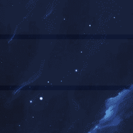
许的？
？
荣誉与成就
网 在多个国际赛事科技平台评比中脱颖而出，持续提升安全性