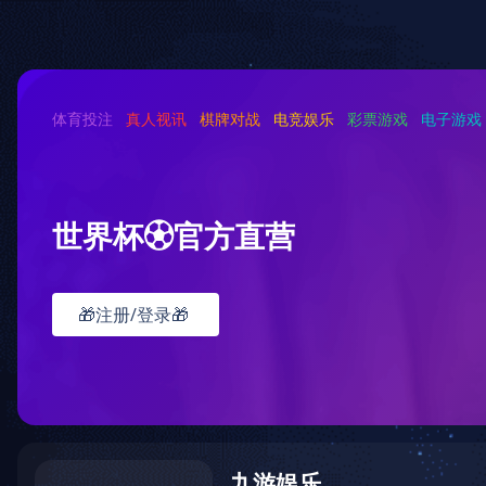
1. 我注册使用本平台意
注册或使用开元体育官网平
2. 注册账号时需要注意什
3. 本平台提供哪些服务内