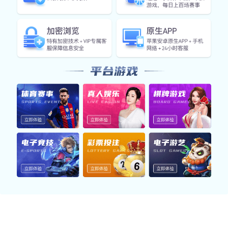
走势。他在以往比赛中的多次关键扑救，使得他成为
这场大战不可或缺的重要角色。这种比赛经历使他在
心理层面上也更加成熟，对大场面的把控能力更强。
2、库尔图瓦状态分析
尽管库尔图瓦确认复出，但他的状态如何仍然是球迷
们关注的话题。在长时间缺阵后，他是否能迅速找回
最佳状态，将直接影响到比赛结果。最近几周，他经
过了一系列康复训练，并参与了部分团队训练，这显
示了他身体状况逐渐恢复。
不过，在伤愈复出后的初期阶段，他可能需要一些时
间来适应与队友之间的配合。此外，连续高强度比赛
可能会对他的体能造成一定压力，因此教练组可能会
采取相应措施来保护他的身体健康。