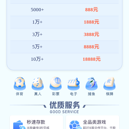
1、库尔图瓦复出的重要性
库尔图瓦作为皇家马德里的主力门将，他的复出不仅
能够增强球队后防线的稳定性，还能提升全队士气。
在过去的一段时间里，由于伤病缺席，皇家马德里的
守门员位置一直处于动荡之中，多名替补门将在关键
比赛中表现起伏不定，给球队带来了不少压力。
他的回归意味着皇家马德里可以恢复到最强阵容，以
应对即将到来的挑战。特别是在面对像巴萨这样的竞
争对手时，拥有世界级守门员无疑会为球队增添信
心。一位优秀的门将能够有效地化解对方的进攻威
胁，为后防线提供更强有力的支持。
此外，库尔图瓦在国家德比中的表现往往决定了比赛