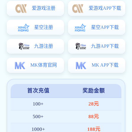
维拉纽瓦探讨追梦在爵士场均
10分是否能入选名人堂的可
能性分析
2026-06-11 03:01
61 次阅读
首页
/
体育焦点
在探讨篮球运动员的成就时，名人堂无疑是一个重要
的衡量标准。本文将围绕“维拉纽瓦探讨追梦在爵士场
均10分是否能入选名人堂的可能性分析”这一主题展开
讨论。从追梦格林的职业生涯、个人数据、对球队影
响以及名人堂评选标准等四个方面进行深入分析。我
们将考察追梦在爵士队期间的表现如何影响他是否能
够入选名人堂，以及他所面临的挑战和机遇。这一切