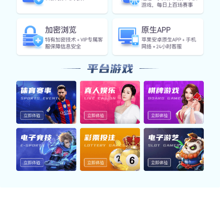
根据不同对手进行针对性的排兵布阵，使得球队能够
有效应对各种比赛情况。这种战术上的成功调整无疑
是曼联逆袭利物浦的重要因素之一。
2、关键球员发挥出色
曼联本赛季涌现出了一批表现优异的关键球员，他们
在比赛中的出色发挥为球队奠定了胜利基础。例如，
前锋线上的核心球员频繁进球，为球队提供了源源不
断的火力支持。
中场方面，一名新引进的球员表现尤为突出，他不仅
具备出色的控球能力，还能有效串联起整个团队。与
其他队友默契配合，使得球队在中场控制上占据优
势，为后方防线减轻压力。
此外，后防线上几名年轻小将也迅速成长，为全队提