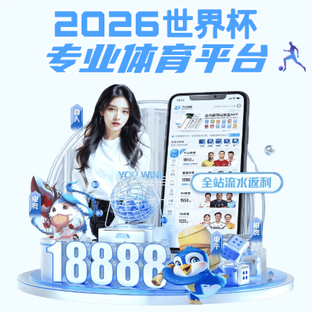
立即注册
开元体育官网
带您畅享全球体
育盛事
专业平台，数据精准，
高清直播
覆盖热门体育项
目。
聚焦足球、篮球、电竞等赛事，
每日内容实时更
新
。
极速访问
下载APP