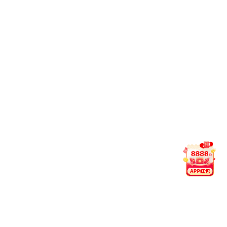
青训系统的发展，不仅提升了一线队实力，更加巩固
了俱乐部未来的发展基础。这种可持续的人才培养模
式，无疑是推动曼联合并逆袭的重要动力之一。
4、俱乐部管理层决策明智
除去场内因素外，俱乐部管理层的一系列明智决策也
是不可忽视的重要原因。他们清晰认识到需要改革并
及时做出调整，以确保球队能朝着正确方向发展。
例如，在转会市场上的果敢操作，引入了一批契合球
队需求的新鲜血液，同时还清理了一些不再适合团队
的人选，从而优化阵容结构。这一系列措施展示了俱
乐部管理层对于未来发展的远见卓识。
另外，在财务管理方面，也体现出了极大的谨慎与智