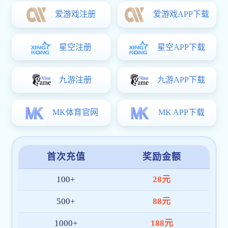
范戴克全力以赴战切尔西力争
三分期待锁定欧冠资格
2026-06-22 19:21
71 次阅读
首页
/
体育焦点
在即将迎来与切尔西的关键战役之际，范戴克作为利
物浦的核心球员，不仅肩负着球队的防线重任，更是
全队争取欧冠资格的重要保障。本文将从四个方面探
讨范戴克如何全力以赴地面对切尔西，力争三分，并
期待锁定欧冠资格。首先，我们将分析他的个人能力
和状态，其次关注他在球队中的领导作用，再者讨论
球队整体战术布局，最后分析对手切尔西的特点及应
对策略。通过这些层面的深入剖析，我们可以更好地